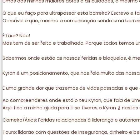
Umas das minhas maiores dores e dificuldades, é mesmo
O que eu faço para ultrapassar esta barreira? Escrevo e fa
O incrível é que, mesmo a comunicação sendo uma barreira
É fácil? Não!
Mas tem de ser feito e trabalhado. Porque todos temos u
Sabermos onde estão as nossas feridas e bloqueios, é 
Kyron é um posicionamento, que nos fala muito das nossas
É uma grande dor que trazemos de vidas passadas e que d
Ao compreenderes onde está o teu Kyron, que fala de uma
Aqui fica a minha ajuda para ti se tiveres o Kyron ⚷ nestes 
Carneiro/Áries: Feridas relacionadas à liderança e autonom
Touro: lidarão com questões de insegurança, dinheiro e be