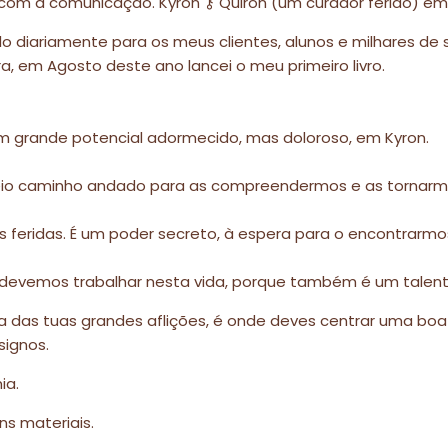
 com a comunicação. Kyron ⚷ Quiron (um curador ferido) 
lo diariamente para os meus clientes, alunos e milhares de 
, em Agosto deste ano lancei o meu primeiro livro.
m grande potencial adormecido, mas doloroso, em Kyron.
meio caminho andado para as compreendermos e as tornarm
 feridas. É um poder secreto, à espera para o encontrarmo
evemos trabalhar nesta vida, porque também é um talento 
 das tuas grandes aflições, é onde deves centrar uma boa 
signos.
ia.
ns materiais.