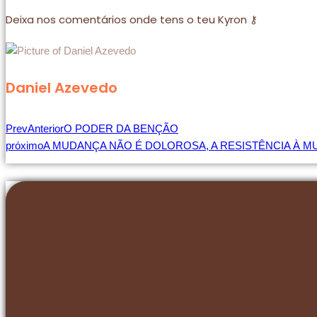
Deixa nos comentários onde tens o teu Kyron ⚷
Daniel Azevedo
Prev
Anterior
O PODER DA BENÇÃO
próximo
A MUDANÇA NÃO É DOLOROSA, A RESISTÊNCIA À M