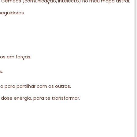
em Gémeos (comunicação/intelecto) no meu mapa astral.
seguidores.
os em forças.
s.
para partilhar com os outros.
dose energia, para te transformar.