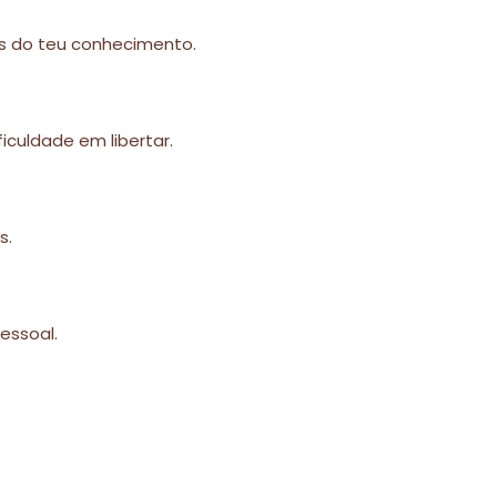
des do teu conhecimento.
iculdade em libertar.
s.
essoal.