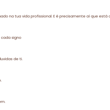
o na tua vida profissional. E é precisamente aí que está o
m cada signo
uvidas de ti.
.
em.